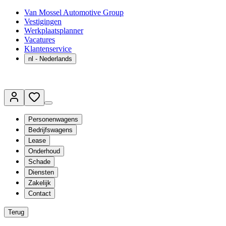
Van Mossel Automotive Group
Vestigingen
Werkplaatsplanner
Vacatures
Klantenservice
nl
- Nederlands
Personenwagens
Bedrijfswagens
Lease
Onderhoud
Schade
Diensten
Zakelijk
Contact
Terug