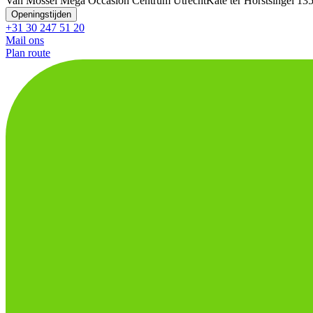
Van Mossel Mega Occasion Centrum Utrecht
Kate ter Horstsingel 1
3
Openingstijden
+31 30 247 51 20
Mail ons
Plan route