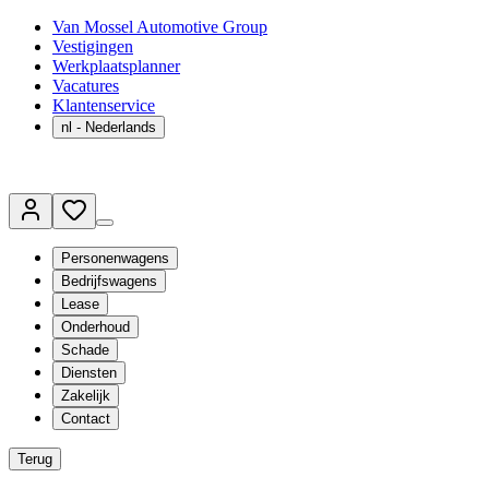
Van Mossel Automotive Group
Vestigingen
Werkplaatsplanner
Vacatures
Klantenservice
nl
- Nederlands
Personenwagens
Bedrijfswagens
Lease
Onderhoud
Schade
Diensten
Zakelijk
Contact
Terug