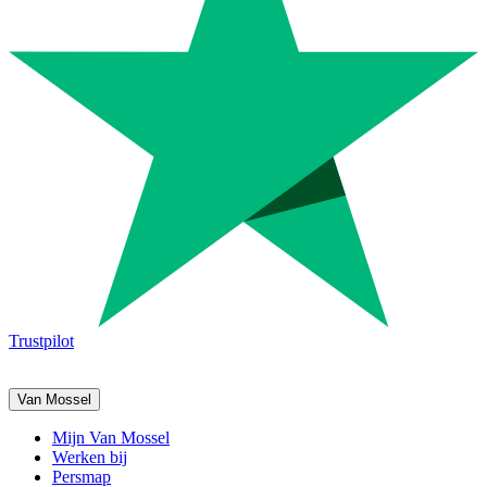
Trustpilot
Van Mossel
Mijn Van Mossel
Werken bij
Persmap