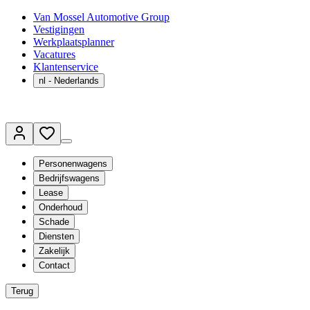
Van Mossel Automotive Group
Vestigingen
Werkplaatsplanner
Vacatures
Klantenservice
nl
- Nederlands
Personenwagens
Bedrijfswagens
Lease
Onderhoud
Schade
Diensten
Zakelijk
Contact
Terug