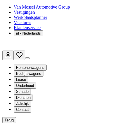
Van Mossel Automotive Group
Vestigingen
Werkplaatsplanner
Vacatures
Klantenservice
nl
- Nederlands
Personenwagens
Bedrijfswagens
Lease
Onderhoud
Schade
Diensten
Zakelijk
Contact
Terug