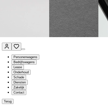
Van Mossel Automotive Group
Vestigingen
Werkplaatsplanner
Vacatures
Klantenservice
nl
- Nederlands
Personenwagens
Bedrijfswagens
Lease
Onderhoud
Schade
Diensten
Zakelijk
Contact
Terug