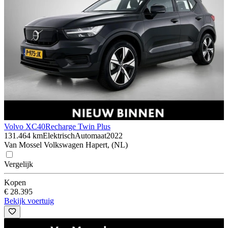
Volvo XC40
Recharge Twin Plus
131.464 km
Elektrisch
Automaat
2022
Van Mossel Volkswagen Hapert, (NL)
Vergelijk
Kopen
€ 28.395
Bekijk voertuig