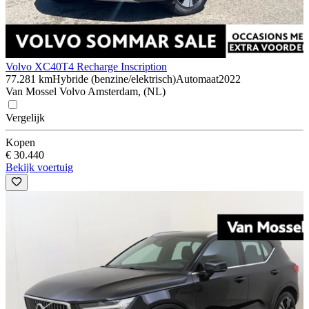
Volvo XC40
T4 Recharge Inscription
77.281 km
Hybride (benzine/elektrisch)
Automaat
2022
Van Mossel Volvo Amsterdam, (NL)
Vergelijk
Kopen
€ 30.440
Bekijk voertuig