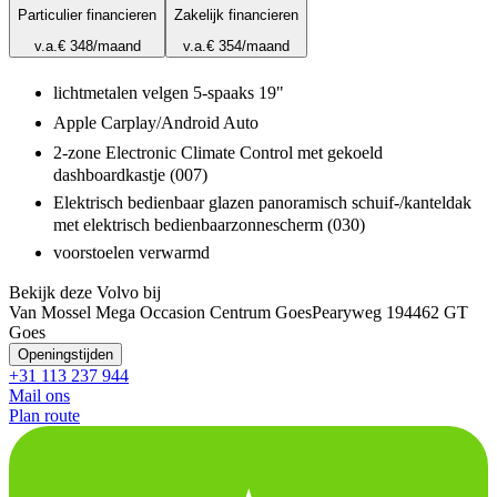
Particulier financieren
Zakelijk financieren
v.a.
€ 348
/maand
v.a.
€ 354
/maand
lichtmetalen velgen 5-spaaks 19"
Apple Carplay/Android Auto
2-zone Electronic Climate Control met gekoeld
dashboardkastje (007)
Elektrisch bedienbaar glazen panoramisch schuif-/kanteldak
met elektrisch bedienbaarzonnescherm (030)
voorstoelen verwarmd
Bekijk deze Volvo bij
Van Mossel Mega Occasion Centrum Goes
Pearyweg 19
4462 GT
Goes
Openingstijden
+31 113 237 944
Mail ons
Plan route