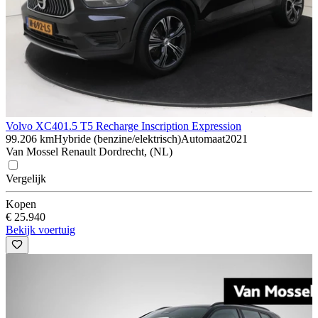
Volvo XC40
1.5 T5 Recharge Inscription Expression
99.206 km
Hybride (benzine/elektrisch)
Automaat
2021
Van Mossel Renault Dordrecht, (NL)
Vergelijk
Kopen
€ 25.940
Bekijk voertuig