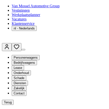
Van Mossel Automotive Group
Vestigingen
Werkplaatsplanner
Vacatures
Klantenservice
nl
- Nederlands
Personenwagens
Bedrijfswagens
Lease
Onderhoud
Schade
Diensten
Zakelijk
Contact
Terug