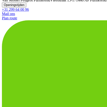
Van Mossel Peugeot Purmerend
Vleetstraat 15-17
1446 AP Purmerend
Openingstijden
+31 299 64 00 96
Mail ons
Plan route