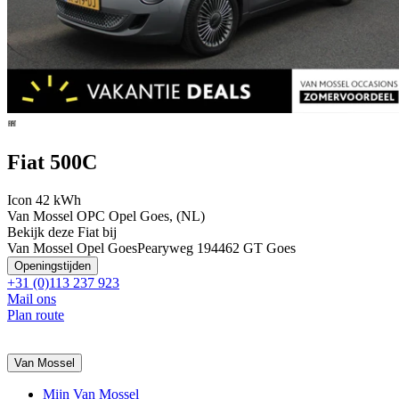
Fiat 500C
Icon 42 kWh
Van Mossel OPC Opel Goes, (NL)
Bekijk deze Fiat bij
Van Mossel Opel Goes
Pearyweg 19
4462 GT Goes
Openingstijden
+31 (0)113 237 923
Mail ons
Plan route
Van Mossel
Mijn Van Mossel