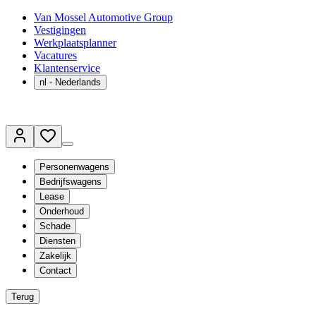
Van Mossel Automotive Group
Vestigingen
Werkplaatsplanner
Vacatures
Klantenservice
nl
- Nederlands
Personenwagens
Bedrijfswagens
Lease
Onderhoud
Schade
Diensten
Zakelijk
Contact
Terug