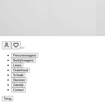
Van Mossel Automotive Group
Vestigingen
Werkplaatsplanner
Vacatures
Klantenservice
nl
- Nederlands
Personenwagens
Bedrijfswagens
Lease
Onderhoud
Schade
Diensten
Zakelijk
Contact
Terug