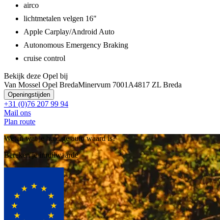
airco
lichtmetalen velgen 16"
Apple Carplay/Android Auto
Autonomous Emergency Braking
cruise control
Bekijk deze Opel bij
Van Mossel Opel Breda
Minervum 7001A
4817 ZL Breda
Openingstijden
+31 (0)76 207 99 94
Mail ons
Plan route
Weten wat je huidige auto waard is?
Bereken je inruilwaarde