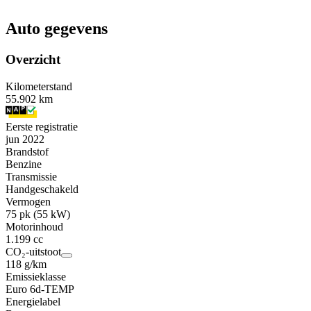
Auto gegevens
Overzicht
Kilometerstand
55.902 km
Eerste registratie
jun 2022
Brandstof
Benzine
Transmissie
Handgeschakeld
Vermogen
75 pk (55 kW)
Motorinhoud
1.199 cc
CO₂-uitstoot
118 g/km
Emissieklasse
Euro 6d-TEMP
Energielabel