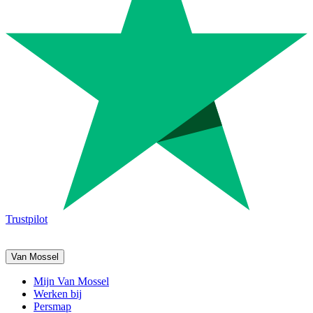
Trustpilot
Van Mossel
Mijn Van Mossel
Werken bij
Persmap