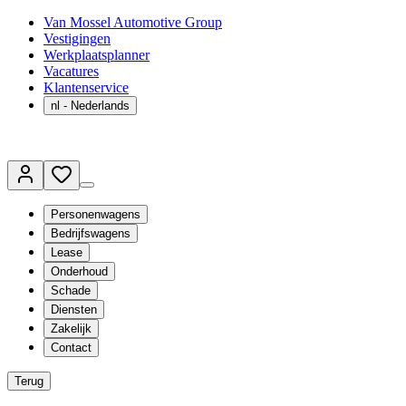
Van Mossel Automotive Group
Vestigingen
Werkplaatsplanner
Vacatures
Klantenservice
nl
- Nederlands
Personenwagens
Bedrijfswagens
Lease
Onderhoud
Schade
Diensten
Zakelijk
Contact
Terug