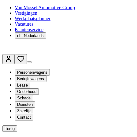
Van Mossel Automotive Group
Vestigingen
Werkplaatsplanner
Vacatures
Klantenservice
nl
- Nederlands
Personenwagens
Bedrijfswagens
Lease
Onderhoud
Schade
Diensten
Zakelijk
Contact
Terug