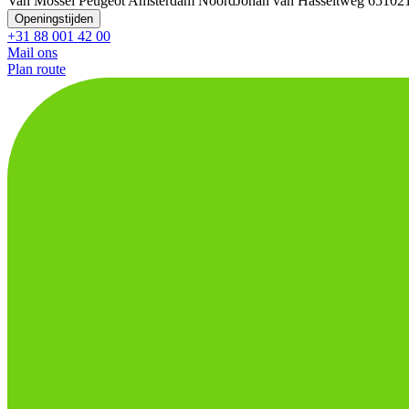
Van Mossel Peugeot Amsterdam Noord
Johan van Hasseltweg 65
102
Openingstijden
+31 88 001 42 00
Mail ons
Plan route