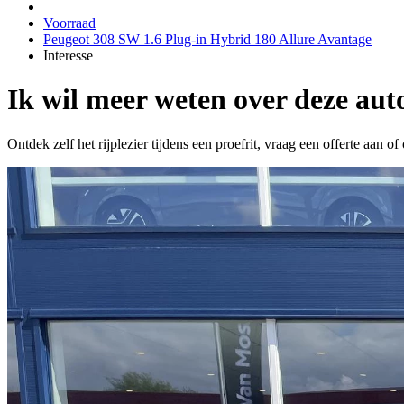
Voorraad
Peugeot 308 SW 1.6 Plug-in Hybrid 180 Allure Avantage
Interesse
Ik wil meer weten over deze aut
Ontdek zelf het rijplezier tijdens een proefrit, vraag een offerte aan