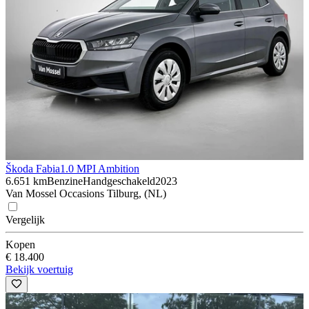
Škoda Fabia
1.0 MPI Ambition
6.651 km
Benzine
Handgeschakeld
2023
Van Mossel Occasions Tilburg, (NL)
Vergelijk
Kopen
€ 18.400
Bekijk voertuig