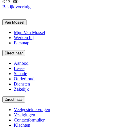
€ 13.900
Bekijk voertuig
Van Mossel
Mijn Van Mossel
Werken bij
Persmap
Direct naar
Aanbod
Lease
Schade
Onderhoud
Diensten
Zakelijk
Direct naar
Veelgestelde vragen
Vestigingen
Contactformulier
Klachten