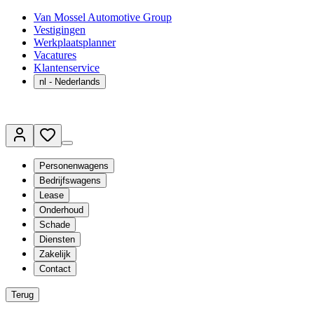
Van Mossel Automotive Group
Vestigingen
Werkplaatsplanner
Vacatures
Klantenservice
nl
- Nederlands
Personenwagens
Bedrijfswagens
Lease
Onderhoud
Schade
Diensten
Zakelijk
Contact
Terug