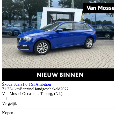
Škoda Scala
1.0 TSI Ambition
71.334 km
Benzine
Handgeschakeld
2022
Van Mossel Occasions Tilburg, (NL)
Vergelijk
Kopen