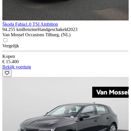
Škoda Fabia
1.0 TSI Ambition
94.255 km
Benzine
Handgeschakeld
2023
Van Mossel Occasions Tilburg, (NL)
Vergelijk
Kopen
€ 15.400
Bekijk voertuig