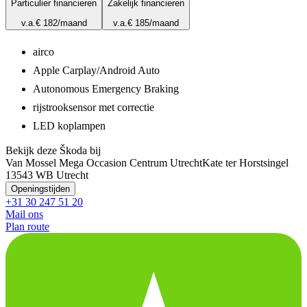
Particulier financieren
Zakelijk financieren
v.a.
€ 182
/maand
v.a.
€ 185
/maand
airco
Apple Carplay/Android Auto
Autonomous Emergency Braking
rijstrooksensor met correctie
LED koplampen
Bekijk deze Škoda bij
Van Mossel Mega Occasion Centrum Utrecht
Kate ter Horstsingel
1
3543 WB Utrecht
Openingstijden
+31 30 247 51 20
Mail ons
Plan route