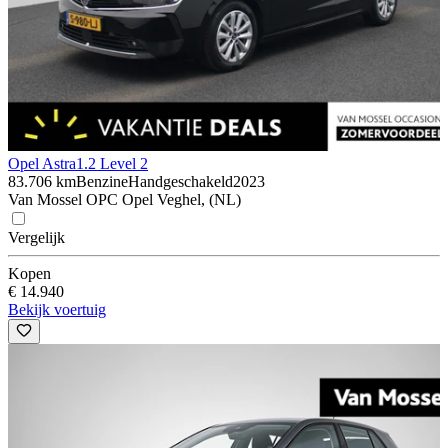
Opel Astra
1.2 Level 2
83.706 km
Benzine
Handgeschakeld
2023
Van Mossel OPC Opel Veghel, (NL)
Vergelijk
Kopen
€ 14.940
Bekijk voertuig