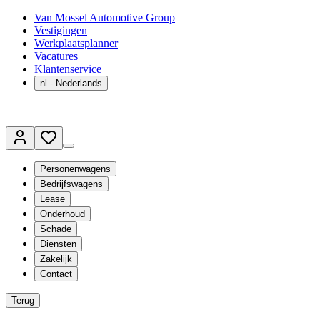
Van Mossel Automotive Group
Vestigingen
Werkplaatsplanner
Vacatures
Klantenservice
nl
- Nederlands
Personenwagens
Bedrijfswagens
Lease
Onderhoud
Schade
Diensten
Zakelijk
Contact
Terug