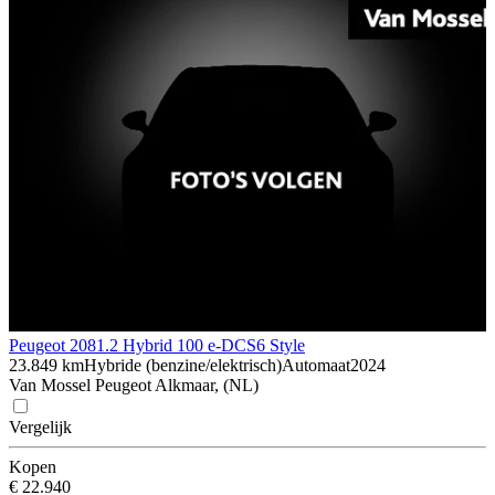
Peugeot 208
1.2 Hybrid 100 e-DCS6 Style
23.849 km
Hybride (benzine/elektrisch)
Automaat
2024
Van Mossel Peugeot Alkmaar, (NL)
Vergelijk
Kopen
€ 22.940