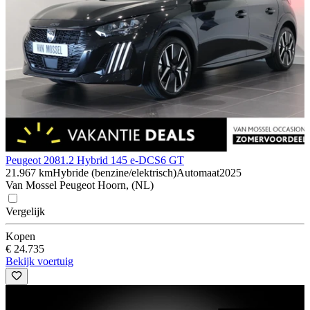
Peugeot 208
1.2 Hybrid 145 e-DCS6 GT
21.967 km
Hybride (benzine/elektrisch)
Automaat
2025
Van Mossel Peugeot Hoorn, (NL)
Vergelijk
Kopen
€ 24.735
Bekijk voertuig