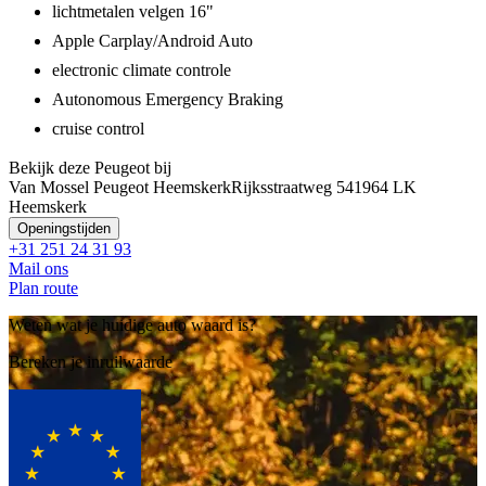
lichtmetalen velgen 16"
Apple Carplay/Android Auto
electronic climate controle
Autonomous Emergency Braking
cruise control
Bekijk deze Peugeot bij
Van Mossel Peugeot Heemskerk
Rijksstraatweg 54
1964 LK
Heemskerk
Openingstijden
+31 251 24 31 93
Mail ons
Plan route
Weten wat je huidige auto waard is?
Bereken je inruilwaarde