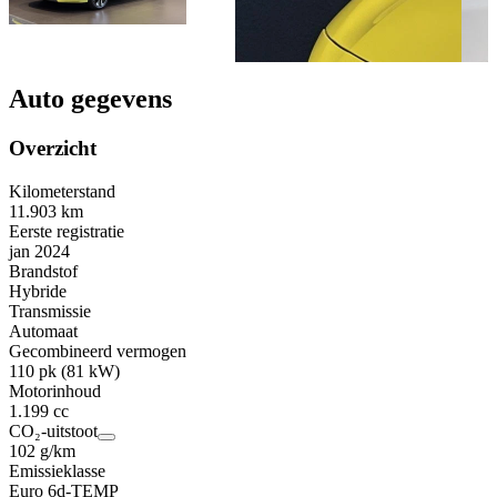
Auto gegevens
Overzicht
Kilometerstand
11.903 km
Eerste registratie
jan 2024
Brandstof
Hybride
Transmissie
Automaat
Gecombineerd vermogen
110 pk (81 kW)
Motorinhoud
1.199 cc
CO₂-uitstoot
102 g/km
Emissieklasse
Euro 6d-TEMP