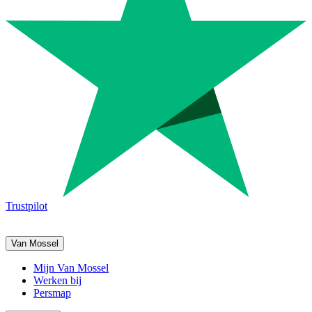
Trustpilot
Van Mossel
Mijn Van Mossel
Werken bij
Persmap