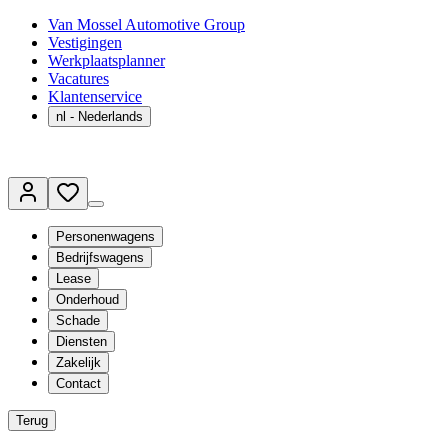
Van Mossel Automotive Group
Vestigingen
Werkplaatsplanner
Vacatures
Klantenservice
nl
- Nederlands
Personenwagens
Bedrijfswagens
Lease
Onderhoud
Schade
Diensten
Zakelijk
Contact
Terug