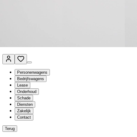
Van Mossel Automotive Group
Vestigingen
Werkplaatsplanner
Vacatures
Klantenservice
nl
- Nederlands
Personenwagens
Bedrijfswagens
Lease
Onderhoud
Schade
Diensten
Zakelijk
Contact
Terug