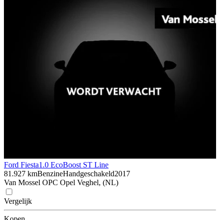
Ford Fiesta
1.0 EcoBoost ST Line
81.927 km
Benzine
Handgeschakeld
2017
Van Mossel OPC Opel Veghel, (NL)
Vergelijk
Kopen