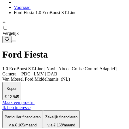
Voorraad
Ford Fiesta 1.0 EcoBoost ST-Line
Vergelijk
Ford Fiesta
1.0 EcoBoost ST-Line | Navi | Airco | Cruise Control Adaptief |
Camera + PDC | LMV | DAB |
Van Mossel Ford Middelharnis, (NL)
Kopen
€ 12.945
Maak een proefrit
Ik heb interesse
Particulier financieren
Zakelijk financieren
v.a.
€ 165
/maand
v.a.
€ 168
/maand