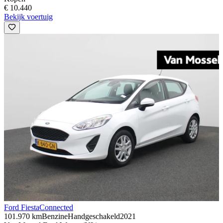
€ 10.440
Bekijk voertuig
Ford Fiesta
Connected
101.970 km
Benzine
Handgeschakeld
2021