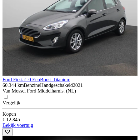
Ford Fiesta
1.0 EcoBoost Titanium
60.344 km
Benzine
Handgeschakeld
2021
Van Mossel Ford Middelharnis, (NL)
Vergelijk
Kopen
€ 12.845
Bekijk voertuig