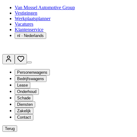
Van Mossel Automotive Group
Vestigingen
Werkplaatsplanner
Vacatures
Klantenservice
nl
- Nederlands
Personenwagens
Bedrijfswagens
Lease
Onderhoud
Schade
Diensten
Zakelijk
Contact
Terug