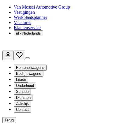
Van Mossel Automotive Group
Vestigingen
Werkplaatsplanner
Vacatures
Klantenservice
nl
- Nederlands
Personenwagens
Bedrijfswagens
Lease
Onderhoud
Schade
Diensten
Zakelijk
Contact
Terug