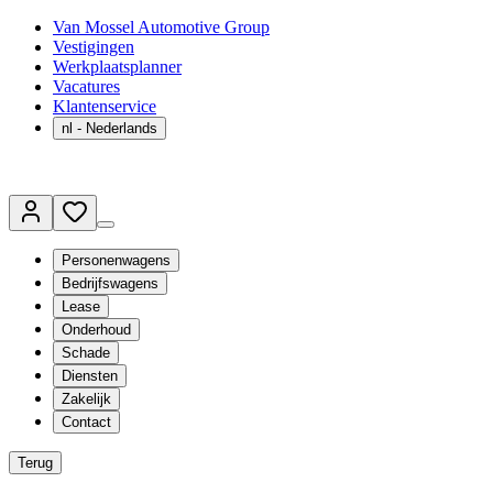
Van Mossel Automotive Group
Vestigingen
Werkplaatsplanner
Vacatures
Klantenservice
nl
- Nederlands
Personenwagens
Bedrijfswagens
Lease
Onderhoud
Schade
Diensten
Zakelijk
Contact
Terug