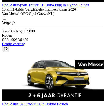
Opel Astra
Sports Tourer 1.6 Turbo Plug In Hybrid Edition
10 km
Hybride (benzine/elektrisch)
Automaat
2026
Van Mossel OPC Opel Goes, (NL)
Vergelijk
Jouw korting: € 2.000
Kopen
€ 38.499
€ 36.499
Bekijk voertuig
Opel Astra
1.6 Turbo Plug In Hybrid Edition