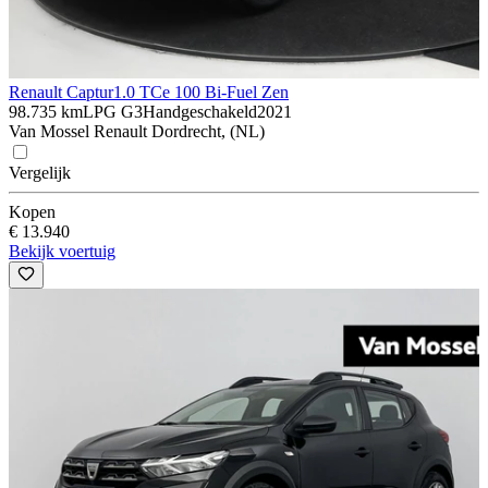
Renault Captur
1.0 TCe 100 Bi-Fuel Zen
98.735 km
LPG G3
Handgeschakeld
2021
Van Mossel Renault Dordrecht, (NL)
Vergelijk
Kopen
€ 13.940
Bekijk voertuig