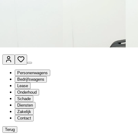
Van Mossel Automotive Group
Vestigingen
Werkplaatsplanner
Vacatures
Klantenservice
nl
- Nederlands
Personenwagens
Bedrijfswagens
Lease
Onderhoud
Schade
Diensten
Zakelijk
Contact
Terug