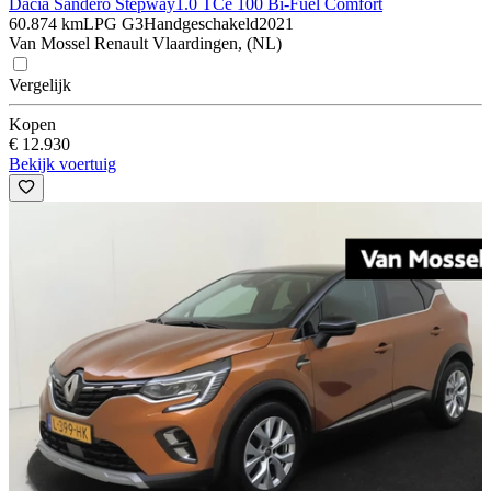
Dacia Sandero Stepway
1.0 TCe 100 Bi-Fuel Comfort
60.874 km
LPG G3
Handgeschakeld
2021
Van Mossel Renault Vlaardingen, (NL)
Vergelijk
Kopen
€ 12.930
Bekijk voertuig