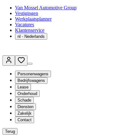
Van Mossel Automotive Group
Vestigingen
Werkplaatsplanner
Vacatures
Klantenservice
nl
- Nederlands
Personenwagens
Bedrijfswagens
Lease
Onderhoud
Schade
Diensten
Zakelijk
Contact
Terug