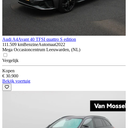
Audi A4
Avant 40 TFSI quattro S edition
111.509 km
Benzine
Automaat
2022
Mega Occasioncentrum Leeuwarden, (NL)
Vergelijk
Kopen
€ 30.900
Bekijk voertuig