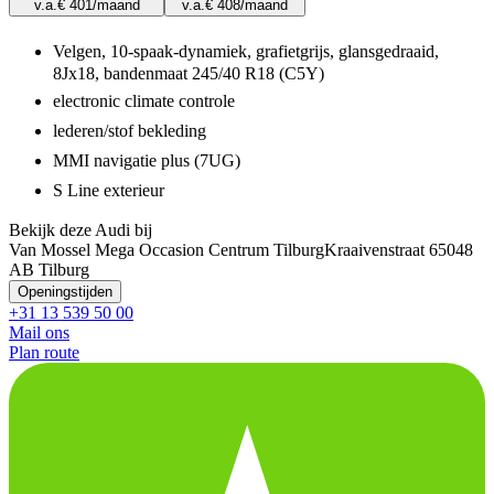
v.a.
€ 401
/maand
v.a.
€ 408
/maand
Velgen, 10-spaak-dynamiek, grafietgrijs, glansgedraaid,
8Jx18, bandenmaat 245/40 R18 (C5Y)
electronic climate controle
lederen/stof bekleding
MMI navigatie plus (7UG)
S Line exterieur
Bekijk deze Audi bij
Van Mossel Mega Occasion Centrum Tilburg
Kraaivenstraat 6
5048
AB Tilburg
Openingstijden
+31 13 539 50 00
Mail ons
Plan route