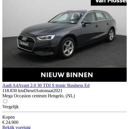
Audi A4
Avant 2.0 30 TDI S tronic Business Ed
118.830 km
Diesel
Automaat
2021
Mega Occasion centrum Hengelo, (NL)
Vergelijk
Kopen
€ 24.900
Bekijk voertuig