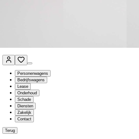
Van Mossel Automotive Group
Vestigingen
Werkplaatsplanner
Vacatures
Klantenservice
nl
- Nederlands
Personenwagens
Bedrijfswagens
Lease
Onderhoud
Schade
Diensten
Zakelijk
Contact
Terug