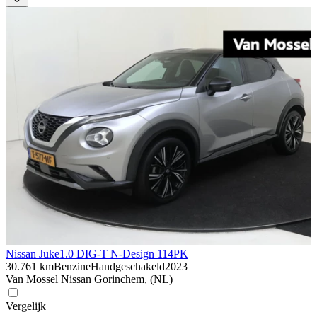
Nissan Juke
1.0 DIG-T N-Design 114PK
30.761 km
Benzine
Handgeschakeld
2023
Van Mossel Nissan Gorinchem, (NL)
Vergelijk