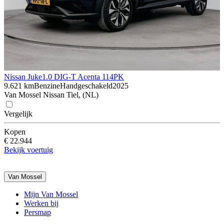
Nissan Juke
1.0 DIG-T Acenta 114PK
9.621 km
Benzine
Handgeschakeld
2025
Van Mossel Nissan Tiel, (NL)
Vergelijk
Kopen
€ 22.944
Bekijk voertuig
Van Mossel
Mijn Van Mossel
Werken bij
Persmap