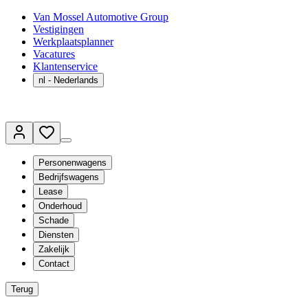
Van Mossel Automotive Group
Vestigingen
Werkplaatsplanner
Vacatures
Klantenservice
nl
- Nederlands
Personenwagens
Bedrijfswagens
Lease
Onderhoud
Schade
Diensten
Zakelijk
Contact
Terug