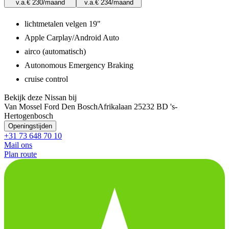
v.a.
€ 230
/maand
v.a.
€ 234
/maand
lichtmetalen velgen 19"
Apple Carplay/Android Auto
airco (automatisch)
Autonomous Emergency Braking
cruise control
Bekijk deze Nissan bij
Van Mossel Ford Den Bosch
Afrikalaan 2
5232 BD 's-
Hertogenbosch
Openingstijden
+31 73 648 70 10
Mail ons
Plan route