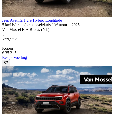
Jeep Avenger
1.2 e-Hybrid Longitude
5 km
Hybride (benzine/elektrisch)
Automaat
2025
Van Mossel FJA Breda, (NL)
Vergelijk
Kopen
€ 35.215
Bekijk voertuig