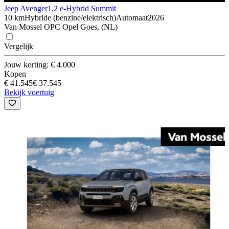
Jeep Avenger
1.2 e-Hybrid Summit
10 km
Hybride (benzine/elektrisch)
Automaat
2026
Van Mossel OPC Opel Goes, (NL)
Vergelijk
Jouw korting: € 4.000
Kopen
€ 41.545
€ 37.545
Bekijk voertuig