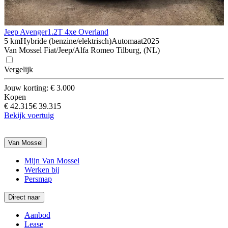
Jeep Avenger
1.2T 4xe Overland
5 km
Hybride (benzine/elektrisch)
Automaat
2025
Van Mossel Fiat/Jeep/Alfa Romeo Tilburg, (NL)
Vergelijk
Jouw korting: € 3.000
Kopen
€ 42.315
€ 39.315
Bekijk voertuig
Van Mossel
Mijn Van Mossel
Werken bij
Persmap
Direct naar
Aanbod
Lease