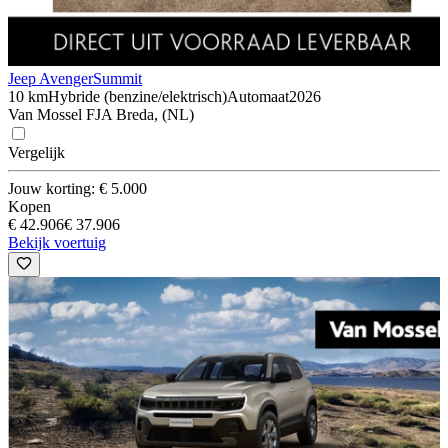
Jeep Avenger
Summit
10 km
Hybride (benzine/elektrisch)
Automaat
2026
Van Mossel FJA Breda, (NL)
Vergelijk
Jouw korting: € 5.000
Kopen
€ 42.906
€ 37.906
Bekijk voertuig