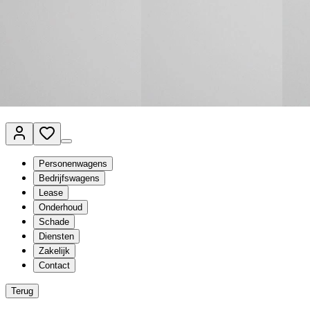
Van Mossel Automotive Group
Vestigingen
Werkplaatsplanner
Vacatures
Klantenservice
nl
- Nederlands
Personenwagens
Bedrijfswagens
Lease
Onderhoud
Schade
Diensten
Zakelijk
Contact
Terug