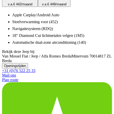
v.a.
€ 442
/maand
v.a.
€ 449
/maand
Apple Carplay/Android Auto
Stoelverwarming voor (452)
Navigatiesysteem (RDQ)
18" Diamond Cut lichtmetalen velgen (1M5)
Automatische dual-zone airconditioning (140)
Bekijk deze Jeep bij
Van Mossel Fiat / Jeep / Alfa Romeo Breda
Minervum 7001
4817 ZL
Breda
Openingstijden
+31 (0)76 522 25 33
Mail ons
Plan route