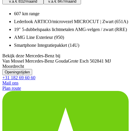
v.a.
€ 832
/maand
v.a.
€ 847
/maand
607 km range
Lederlook ARTICO/microvezel MICROCUT | Zwart (651A)
19" 5-dubbelspaaks lichtmetalen AMG-velgen / zwart (RRE)
AMG Line Exterieur (950)
Smartphone Integratiepakket (14U)
Bekijk deze Mercedes-Benz bij
Van Mossel Mercedes-Benz Gouda
Grote Esch 50
2841 MJ
Moordrecht
Openingstijden
+31 182 69 60 60
Mail ons
Plan route