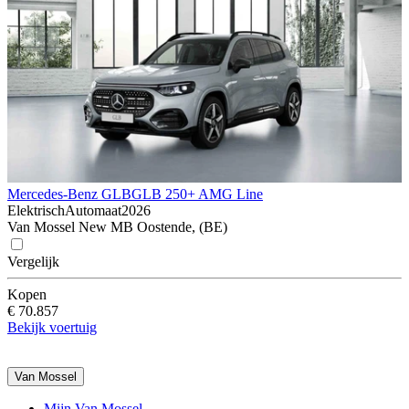
Mercedes-Benz GLB
GLB 250+ AMG Line
Elektrisch
Automaat
2026
Van Mossel New MB Oostende, (BE)
Vergelijk
Kopen
€ 70.857
Bekijk voertuig
Van Mossel
Mijn Van Mossel