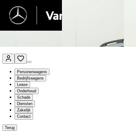
Van Mossel Automotive Group
Vestigingen
Werkplaatsplanner
Vacatures
Klantenservice
nl
- Nederlands
Personenwagens
Bedrijfswagens
Lease
Onderhoud
Schade
Diensten
Zakelijk
Contact
Terug