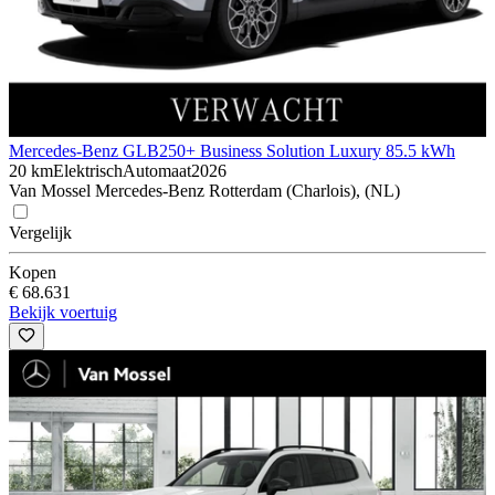
Mercedes-Benz GLB
250+ Business Solution Luxury 85.5 kWh
20 km
Elektrisch
Automaat
2026
Van Mossel Mercedes-Benz Rotterdam (Charlois), (NL)
Vergelijk
Kopen
€ 68.631
Bekijk voertuig