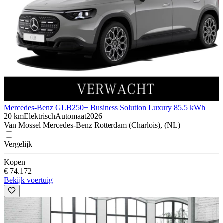
Mercedes-Benz GLB
250+ Business Solution Luxury 85.5 kWh
20 km
Elektrisch
Automaat
2026
Van Mossel Mercedes-Benz Rotterdam (Charlois), (NL)
Vergelijk
Kopen
€ 74.172
Bekijk voertuig