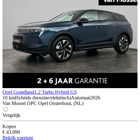
Opel Grandland
1.2 Turbo Hybrid GS
10 km
Hybride (benzine/elektrisch)
Automaat
2026
Van Mossel OPC Opel Oosterhout, (NL)
Vergelijk
Kopen
€ 43.099
Bekijk voertuig