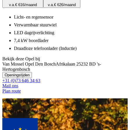
v.a.
€ 616
/maand
v.a.
€ 626
/maand
Licht- en regensensor
Verwarmbaar stuurwiel
LED dagrijverlichting
7,4 kW boordlader
Draadloze telefoonlader (Inductie)
Bekijk deze Opel bij
Van Mossel Opel Den Bosch
Afrikalaan 2
5232 BD 's-
Hertogenbosch
Openingstijden
+31 (0)73 646 34 63
Mail ons
Plan route
Weten wat je huidige auto waard is?
Bereken je inruilwaarde