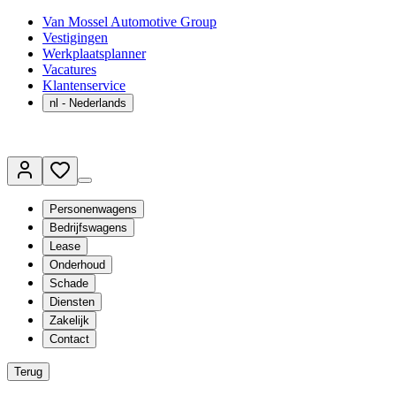
Van Mossel Automotive Group
Vestigingen
Werkplaatsplanner
Vacatures
Klantenservice
nl
- Nederlands
Personenwagens
Bedrijfswagens
Lease
Onderhoud
Schade
Diensten
Zakelijk
Contact
Terug