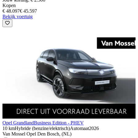
Kopen
€ 48.097
€ 45.597
Bekijk voertuig
Opel Grandland
Business Edition - PHEV
10 km
Hybride (benzine/elektrisch)
Automaat
2026
Van Mossel Opel Den Bosch, (NL)