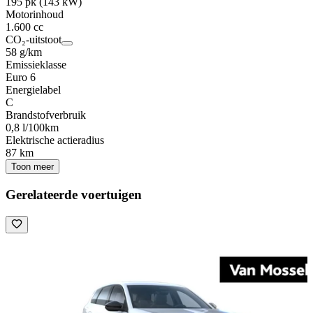
195 pk (143 kW)
Motorinhoud
1.600 cc
CO₂-uitstoot
58 g/km
Emissieklasse
Euro 6
Energielabel
C
Brandstofverbruik
0,8 l/100km
Elektrische actieradius
87 km
Toon meer
Gerelateerde voertuigen