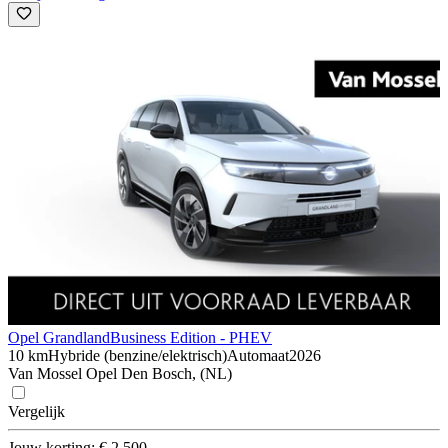
Opel Grandland
Business Edition - PHEV
10 km
Hybride (benzine/elektrisch)
Automaat
2026
Van Mossel Opel Den Bosch, (NL)
Vergelijk
Jouw korting: € 2.500