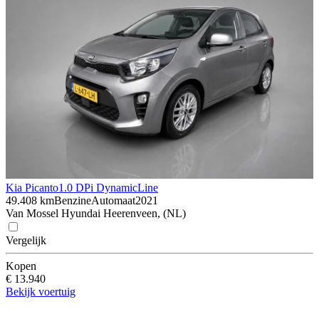
Kia Picanto
1.0 DPi DynamicLine
49.408 km
Benzine
Automaat
2021
Van Mossel Hyundai Heerenveen, (NL)
Vergelijk
Kopen
€ 13.940
Bekijk voertuig