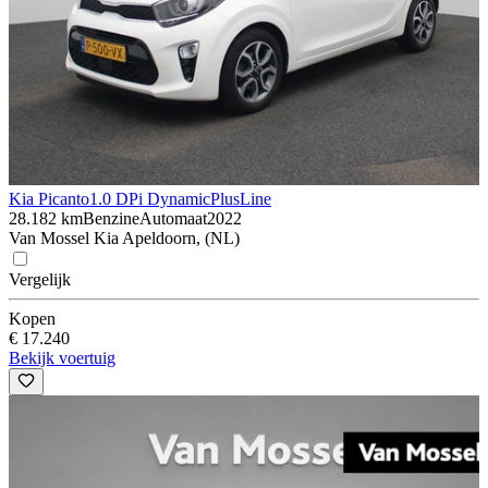
Kia Picanto
1.0 DPi DynamicPlusLine
28.182 km
Benzine
Automaat
2022
Van Mossel Kia Apeldoorn, (NL)
Vergelijk
Kopen
€ 17.240
Bekijk voertuig