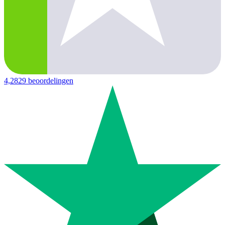
4,2
829 beoordelingen