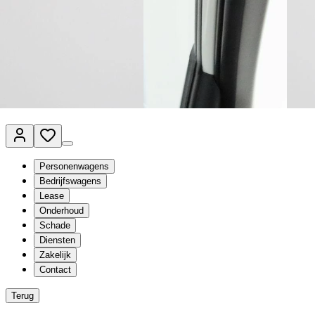
Van Mossel Automotive Group
Vestigingen
Werkplaatsplanner
Vacatures
Klantenservice
nl
- Nederlands
Personenwagens
Bedrijfswagens
Lease
Onderhoud
Schade
Diensten
Zakelijk
Contact
Terug