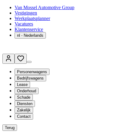
Van Mossel Automotive Group
Vestigingen
Werkplaatsplanner
Vacatures
Klantenservice
nl
- Nederlands
Personenwagens
Bedrijfswagens
Lease
Onderhoud
Schade
Diensten
Zakelijk
Contact
Terug