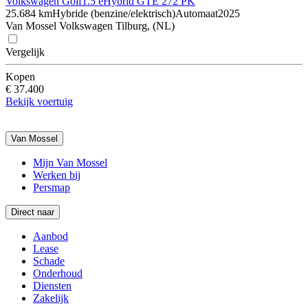
Volkswagen Golf
1.5 eHybrid GTE 272 PK
25.684 km
Hybride (benzine/elektrisch)
Automaat
2025
Van Mossel Volkswagen Tilburg, (NL)
Vergelijk
Kopen
€ 37.400
Bekijk voertuig
Van Mossel
Mijn Van Mossel
Werken bij
Persmap
Direct naar
Aanbod
Lease
Schade
Onderhoud
Diensten
Zakelijk