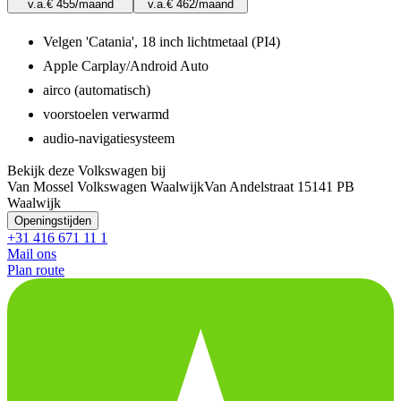
v.a.
€ 455
/maand
v.a.
€ 462
/maand
Velgen 'Catania', 18 inch lichtmetaal (PI4)
Apple Carplay/Android Auto
airco (automatisch)
voorstoelen verwarmd
audio-navigatiesysteem
Bekijk deze Volkswagen bij
Van Mossel Volkswagen Waalwijk
Van Andelstraat 1
5141 PB
Waalwijk
Openingstijden
+31 416 671 11 1
Mail ons
Plan route