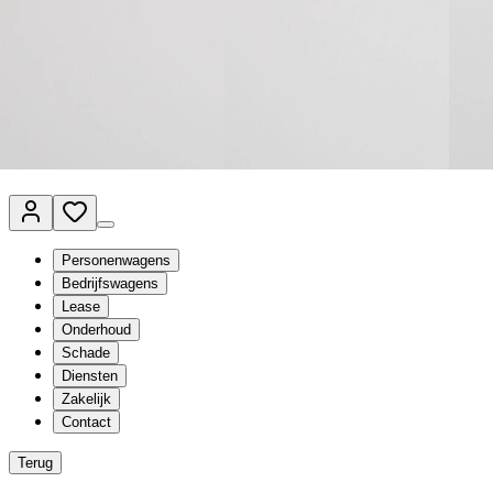
Van Mossel Automotive Group
Vestigingen
Werkplaatsplanner
Vacatures
Klantenservice
nl
- Nederlands
Personenwagens
Bedrijfswagens
Lease
Onderhoud
Schade
Diensten
Zakelijk
Contact
Terug