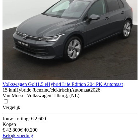
Volkswagen Golf
1.5 eHybrid Life Edition 204 PK Automaat
15 km
Hybride (benzine/elektrisch)
Automaat
2026
Van Mossel Volkswagen Tilburg, (NL)
Vergelijk
Jouw korting: € 2.600
Kopen
€ 42.800
€ 40.200
Bekijk voertuig