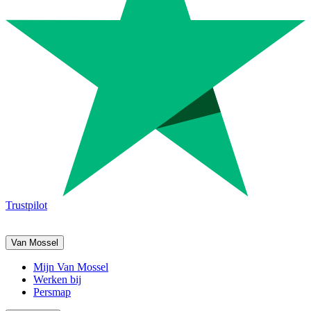
Trustpilot
Van Mossel
Mijn Van Mossel
Werken bij
Persmap