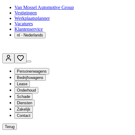
Van Mossel Automotive Group
Vestigingen
Werkplaatsplanner
Vacatures
Klantenservice
nl
- Nederlands
Personenwagens
Bedrijfswagens
Lease
Onderhoud
Schade
Diensten
Zakelijk
Contact
Terug