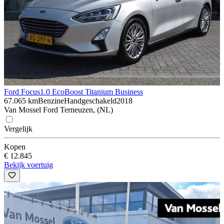
Ford Focus
1.0 EcoBoost Titanium Business
67.065 km
Benzine
Handgeschakeld
2018
Van Mossel Ford Terneuzen, (NL)
Vergelijk
Kopen
€ 12.845
Bekijk voertuig