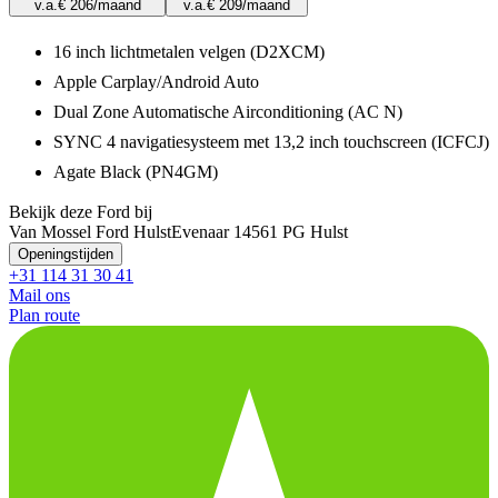
v.a.
€ 206
/maand
v.a.
€ 209
/maand
16 inch lichtmetalen velgen (D2XCM)
Apple Carplay/Android Auto
Dual Zone Automatische Airconditioning (AC N)
SYNC 4 navigatiesysteem met 13,2 inch touchscreen (ICFCJ)
Agate Black (PN4GM)
Bekijk deze Ford bij
Van Mossel Ford Hulst
Evenaar 1
4561 PG Hulst
Openingstijden
+31 114 31 30 41
Mail ons
Plan route