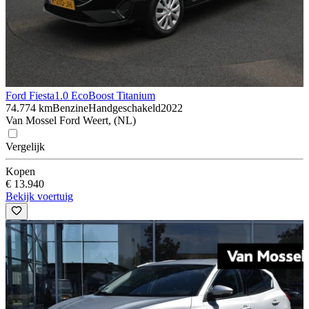
Ford Fiesta
1.0 EcoBoost Titanium
74.774 km
Benzine
Handgeschakeld
2022
Van Mossel Ford Weert, (NL)
Vergelijk
Kopen
€ 13.940
Bekijk voertuig