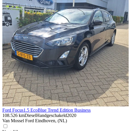
Ford Focus
1.5 EcoBlue Trend Edition Business
108.526 km
Diesel
Handgeschakeld
2020
Van Mossel Ford Eindhoven, (NL)