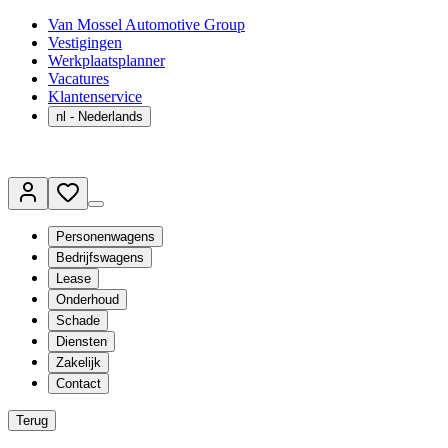
Van Mossel Automotive Group
Vestigingen
Werkplaatsplanner
Vacatures
Klantenservice
nl
- Nederlands
Personenwagens
Bedrijfswagens
Lease
Onderhoud
Schade
Diensten
Zakelijk
Contact
Terug