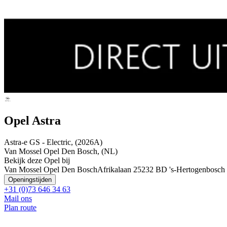
Opel Astra
Astra-e GS - Electric, (2026A)
Van Mossel Opel Den Bosch, (NL)
Bekijk deze Opel bij
Van Mossel Opel Den Bosch
Afrikalaan 2
5232 BD 's-Hertogenbosch
Openingstijden
+31 (0)73 646 34 63
Mail ons
Plan route