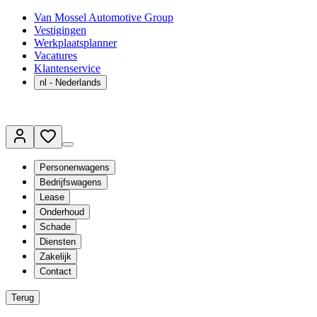
Van Mossel Automotive Group
Vestigingen
Werkplaatsplanner
Vacatures
Klantenservice
nl
- Nederlands
Personenwagens
Bedrijfswagens
Lease
Onderhoud
Schade
Diensten
Zakelijk
Contact
Terug