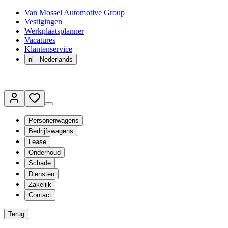
Van Mossel Automotive Group
Vestigingen
Werkplaatsplanner
Vacatures
Klantenservice
nl
- Nederlands
Personenwagens
Bedrijfswagens
Lease
Onderhoud
Schade
Diensten
Zakelijk
Contact
Terug