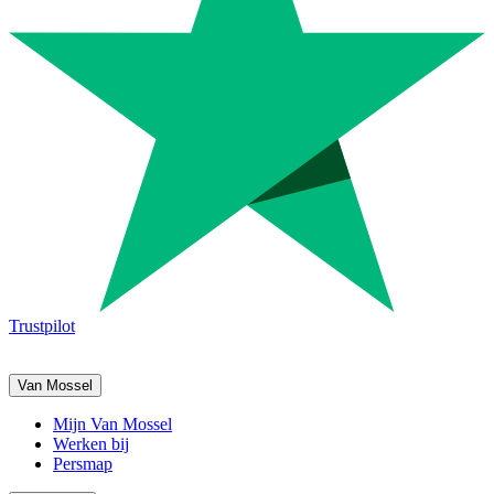
Trustpilot
Van Mossel
Mijn Van Mossel
Werken bij
Persmap