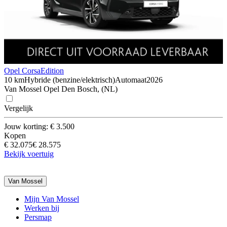
Opel Corsa
Edition
10 km
Hybride (benzine/elektrisch)
Automaat
2026
Van Mossel Opel Den Bosch, (NL)
Vergelijk
Jouw korting: € 3.500
Kopen
€ 32.075
€ 28.575
Bekijk voertuig
Van Mossel
Mijn Van Mossel
Werken bij
Persmap