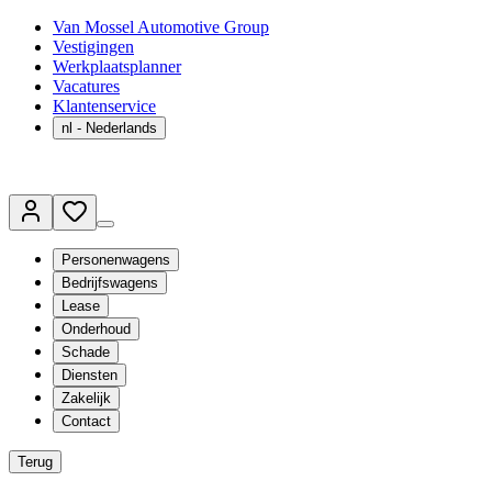
Van Mossel Automotive Group
Vestigingen
Werkplaatsplanner
Vacatures
Klantenservice
nl
- Nederlands
Personenwagens
Bedrijfswagens
Lease
Onderhoud
Schade
Diensten
Zakelijk
Contact
Terug