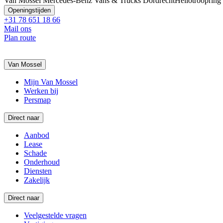
Van Mossel Mercedes-Benz Vans & Trucks Dordrecht
Heliotroopring
Openingstijden
+31 78 651 18 66
Mail ons
Plan route
Van Mossel
Mijn Van Mossel
Werken bij
Persmap
Direct naar
Aanbod
Lease
Schade
Onderhoud
Diensten
Zakelijk
Direct naar
Veelgestelde vragen