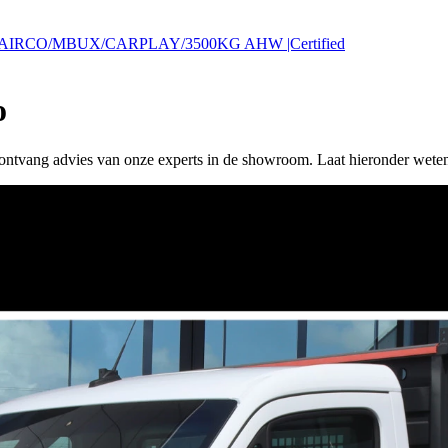
bak |AIRCO/MBUX/CARPLAY/3500KG AHW |Certified
o
 of ontvang advies van onze experts in de showroom. Laat hieronder wete