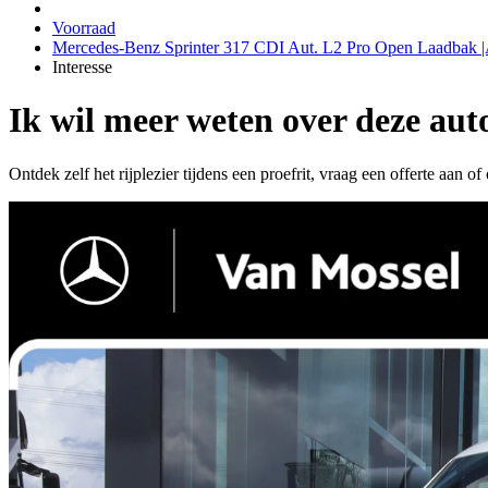
Voorraad
Mercedes-Benz Sprinter 317 CDI Aut. L2 Pro Open Laad
Interesse
Ik wil meer weten over deze aut
Ontdek zelf het rijplezier tijdens een proefrit, vraag een offerte aan