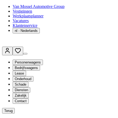
Van Mossel Automotive Group
Vestigingen
Werkplaatsplanner
Vacatures
Klantenservice
nl
- Nederlands
Personenwagens
Bedrijfswagens
Lease
Onderhoud
Schade
Diensten
Zakelijk
Contact
Terug