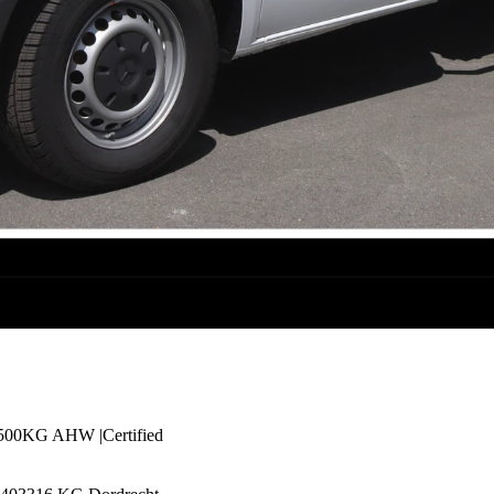
00KG AHW |Certified