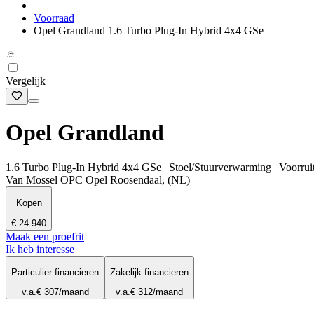
Voorraad
Opel Grandland 1.6 Turbo Plug-In Hybrid 4x4 GSe
Vergelijk
Opel Grandland
1.6 Turbo Plug-In Hybrid 4x4 GSe | Stoel/Stuurverwarming | Voorrui
Van Mossel OPC Opel Roosendaal, (NL)
Kopen
€ 24.940
Maak een proefrit
Ik heb interesse
Particulier financieren
Zakelijk financieren
v.a.
€ 307
/maand
v.a.
€ 312
/maand