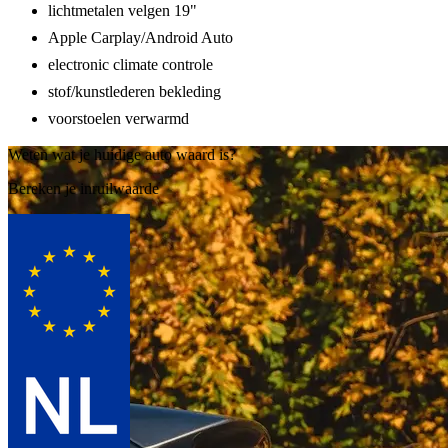
lichtmetalen velgen 19"
Apple Carplay/Android Auto
electronic climate controle
stof/kunstlederen bekleding
voorstoelen verwarmd
Weten wat je huidige auto waard is?
Bereken je inruilwaarde