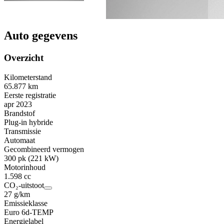
Auto gegevens
Overzicht
Kilometerstand
65.877 km
Eerste registratie
apr 2023
Brandstof
Plug-in hybride
Transmissie
Automaat
Gecombineerd vermogen
300 pk (221 kW)
Motorinhoud
1.598 cc
CO₂-uitstoot
27 g/km
Emissieklasse
Euro 6d-TEMP
Energielabel