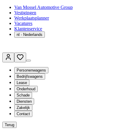
Van Mossel Automotive Group
Vestigingen
Werkplaatsplanner
Vacatures
Klantenservice
nl
- Nederlands
Personenwagens
Bedrijfswagens
Lease
Onderhoud
Schade
Diensten
Zakelijk
Contact
Terug