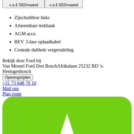
v.a.
€ 592
/maand
v.a.
€ 602
/maand
Zijschuifdeur links
Afneembare trekhaak
AGM accu
BEV 3-fase oplaadkabel
Centrale dubbele vergrendeling
Bekijk deze Ford bij
Van Mossel Ford Den Bosch
Afrikalaan 2
5232 BD 's-
Hertogenbosch
Openingstijden
+31 73 648 70 10
Mail ons
Plan route