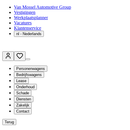
Van Mossel Automotive Group
Vestigingen
Werkplaatsplanner
Vacatures
Klantenservice
nl
- Nederlands
Personenwagens
Bedrijfswagens
Lease
Onderhoud
Schade
Diensten
Zakelijk
Contact
Terug