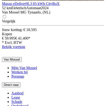
Maxus eDeliver9
L3 65 kWh CityBoX
52 km
Elektrisch
Automaat
2024
Van Mossel MG Tynaarlo, (NL)
Vergelijk
Jouw korting: € 18.595
Kopen
€ 59.995
€ 41.400*
* Excl. BTW
Bekijk voertuig
Van Mossel
Mijn Van Mossel
Werken bij
Persmap
Direct naar
Aanbod
Lease
Schade
Onderhoud