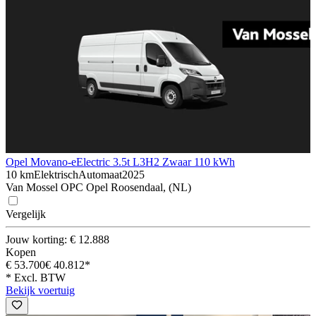
Opel Movano-e
Electric 3.5t L3H2 Zwaar 110 kWh
10 km
Elektrisch
Automaat
2025
Van Mossel OPC Opel Roosendaal, (NL)
Vergelijk
Jouw korting: € 12.888
Kopen
€ 53.700
€ 40.812*
* Excl. BTW
Bekijk voertuig