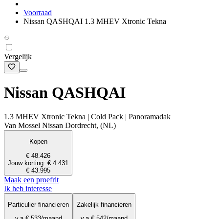
Voorraad
Nissan QASHQAI 1.3 MHEV Xtronic Tekna
Vergelijk
Nissan QASHQAI
1.3 MHEV Xtronic Tekna | Cold Pack | Panoramadak
Van Mossel Nissan Dordrecht, (NL)
Kopen
€ 48.426
Jouw korting: € 4.431
€ 43.995
Maak een proefrit
Ik heb interesse
Particulier financieren
Zakelijk financieren
v.a.
€ 533
/maand
v.a.
€ 542
/maand