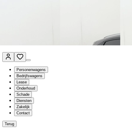
Van Mossel Automotive Group
Vestigingen
Werkplaatsplanner
Vacatures
Klantenservice
nl
- Nederlands
Personenwagens
Bedrijfswagens
Lease
Onderhoud
Schade
Diensten
Zakelijk
Contact
Terug