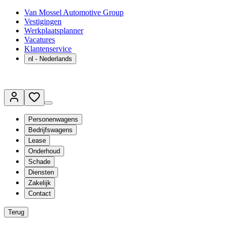
Van Mossel Automotive Group
Vestigingen
Werkplaatsplanner
Vacatures
Klantenservice
nl
- Nederlands
Personenwagens
Bedrijfswagens
Lease
Onderhoud
Schade
Diensten
Zakelijk
Contact
Terug