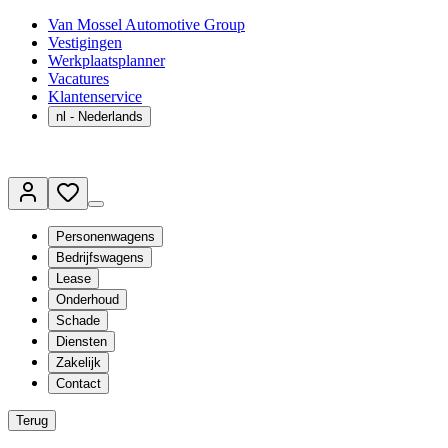
Van Mossel Automotive Group
Vestigingen
Werkplaatsplanner
Vacatures
Klantenservice
nl
- Nederlands
Personenwagens
Bedrijfswagens
Lease
Onderhoud
Schade
Diensten
Zakelijk
Contact
Terug