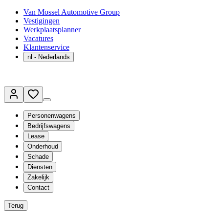
Van Mossel Automotive Group
Vestigingen
Werkplaatsplanner
Vacatures
Klantenservice
nl
- Nederlands
Personenwagens
Bedrijfswagens
Lease
Onderhoud
Schade
Diensten
Zakelijk
Contact
Terug