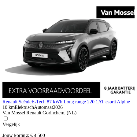
Renault Scénic
E-Tech 87 kWh Long range 220 1AT esprit Alpine
10 km
Elektrisch
Automaat
2026
Van Mossel Renault Gorinchem, (NL)
Vergelijk
Jouw korting: € 4.500