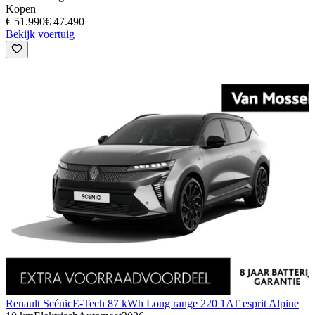
Kopen
€ 51.990
€ 47.490
Bekijk voertuig
Renault Scénic
E-Tech 87 kWh Long range 220 1AT esprit Alpine