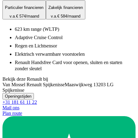
Particulier financieren
Zakelijk financieren
v.a.
€ 574
/maand
v.a.
€ 584
/maand
623 km range (WLTP)
Adaptive Cruise Control
Regen en Lichtsensor
Elektrisch verwarmbare voorstoelen
Renault Handsfree Card voor openen, sluiten en starten
zonder sleutel
Bekijk deze Renault bij
Van Mossel Renault Spijkenisse
Maaswijkweg 1
3203 LG
Spijkenisse
Openingstijden
+31 181 61 11 22
Mail ons
Plan route