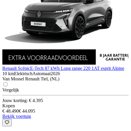
Renault Scénic
E-Tech 87 kWh Long range 220 1AT esprit Alpine
10 km
Elektrisch
Automaat
2026
Van Mossel Renault Tiel, (NL)
Vergelijk
Jouw korting: € 4.395
Kopen
€ 48.490
€ 44.095
Bekijk voertuig