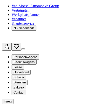
Van Mossel Automotive Group
Vestigingen
Werkplaatsplanner
Vacatures
Klantenservice
nl
- Nederlands
Personenwagens
Bedrijfswagens
Lease
Onderhoud
Schade
Diensten
Zakelijk
Contact
Terug