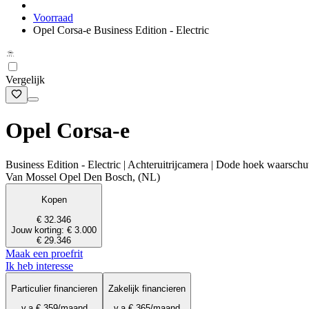
Voorraad
Opel Corsa-e Business Edition - Electric
Vergelijk
Opel Corsa-e
Business Edition - Electric | Achteruitrijcamera | Dode hoek waarsc
Van Mossel Opel Den Bosch, (NL)
Kopen
€ 32.346
Jouw korting: € 3.000
€ 29.346
Maak een proefrit
Ik heb interesse
Particulier financieren
Zakelijk financieren
v.a.
€ 359
/maand
v.a.
€ 365
/maand