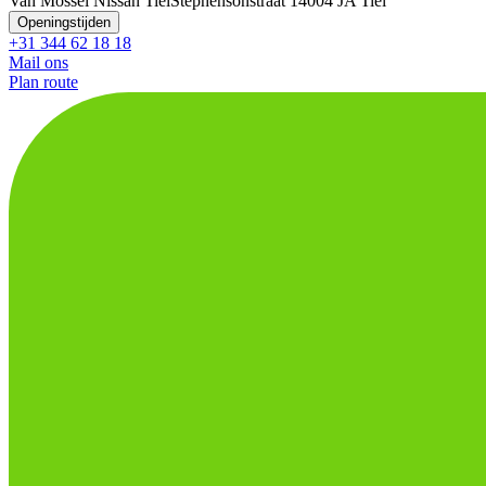
Van Mossel Nissan Tiel
Stephensonstraat 1
4004 JA Tiel
Openingstijden
+31 344 62 18 18
Mail ons
Plan route