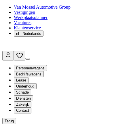
Van Mossel Automotive Group
Vestigingen
Werkplaatsplanner
Vacatures
Klantenservice
nl
- Nederlands
Personenwagens
Bedrijfswagens
Lease
Onderhoud
Schade
Diensten
Zakelijk
Contact
Terug