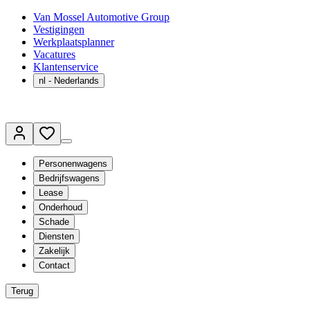
Van Mossel Automotive Group
Vestigingen
Werkplaatsplanner
Vacatures
Klantenservice
nl
- Nederlands
Personenwagens
Bedrijfswagens
Lease
Onderhoud
Schade
Diensten
Zakelijk
Contact
Terug