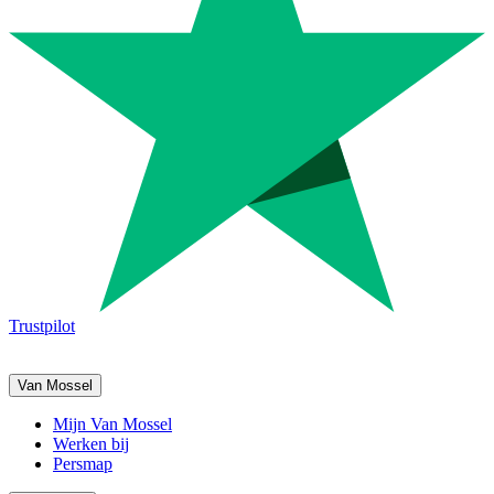
Trustpilot
Van Mossel
Mijn Van Mossel
Werken bij
Persmap