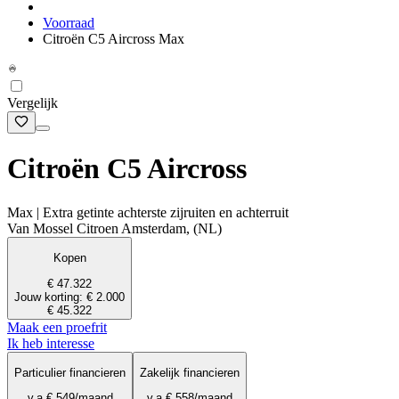
Voorraad
Citroën C5 Aircross Max
Vergelijk
Citroën C5 Aircross
Max | Extra getinte achterste zijruiten en achterruit
Van Mossel Citroen Amsterdam, (NL)
Kopen
€ 47.322
Jouw korting: € 2.000
€ 45.322
Maak een proefrit
Ik heb interesse
Particulier financieren
Zakelijk financieren
v.a.
€ 549
/maand
v.a.
€ 558
/maand