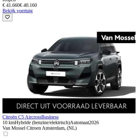
€ 41.660
€ 40.160
Bekijk voertuig
Citroën C5 Aircross
Business
10 km
Hybride (benzine/elektrisch)
Automaat
2026
Van Mossel Citroen Amsterdam, (NL)