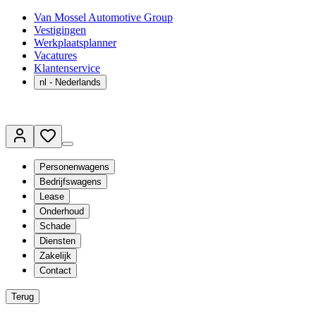
Van Mossel Automotive Group
Vestigingen
Werkplaatsplanner
Vacatures
Klantenservice
nl
- Nederlands
Personenwagens
Bedrijfswagens
Lease
Onderhoud
Schade
Diensten
Zakelijk
Contact
Terug