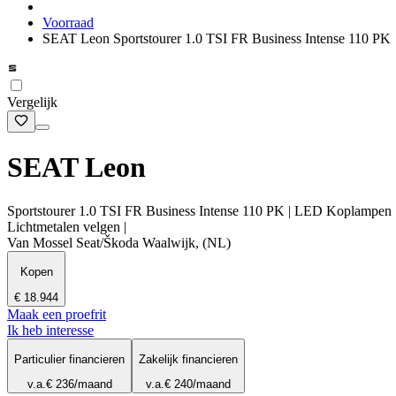
Voorraad
SEAT Leon Sportstourer 1.0 TSI FR Business Intense 110 PK
Vergelijk
SEAT Leon
Sportstourer 1.0 TSI FR Business Intense 110 PK | LED Koplampen | Na
Lichtmetalen velgen |
Van Mossel Seat/Škoda Waalwijk, (NL)
Kopen
€ 18.944
Maak een proefrit
Ik heb interesse
Particulier financieren
Zakelijk financieren
v.a.
€ 236
/maand
v.a.
€ 240
/maand