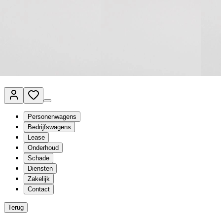
Van Mossel Automotive Group
Vestigingen
Werkplaatsplanner
Vacatures
Klantenservice
nl
- Nederlands
Personenwagens
Bedrijfswagens
Lease
Onderhoud
Schade
Diensten
Zakelijk
Contact
Terug