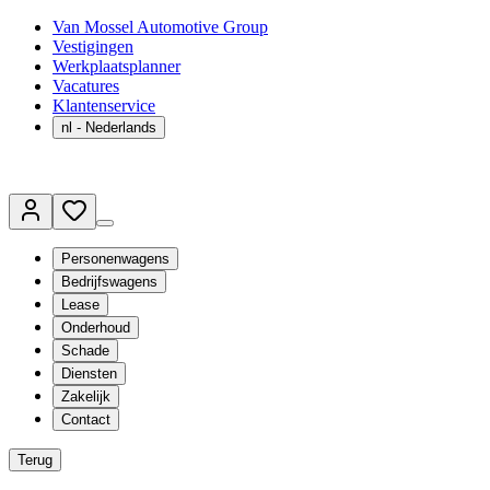
Van Mossel Automotive Group
Vestigingen
Werkplaatsplanner
Vacatures
Klantenservice
nl
- Nederlands
Personenwagens
Bedrijfswagens
Lease
Onderhoud
Schade
Diensten
Zakelijk
Contact
Terug