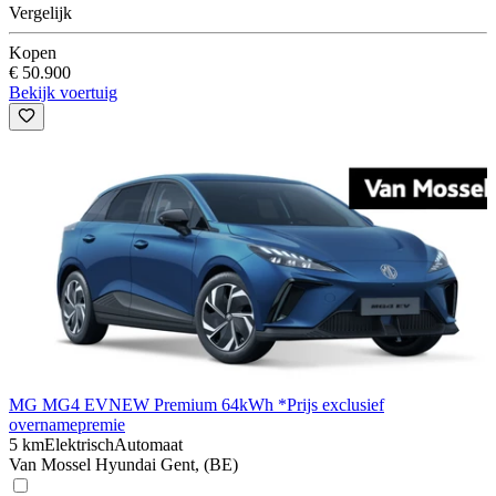
Vergelijk
Kopen
€ 50.900
Bekijk voertuig
MG MG4 EV
NEW Premium 64kWh *Prijs exclusief
overnamepremie
5 km
Elektrisch
Automaat
Van Mossel Hyundai Gent, (BE)