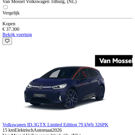
Van Mossel Volkswagen Tilburg, (NL)
Vergelijk
Kopen
€ 37.300
Bekijk voertuig
Volkswagen ID.3
GTX Limited Edition 79 kWh 326PK
15 km
Elektrisch
Automaat
2026