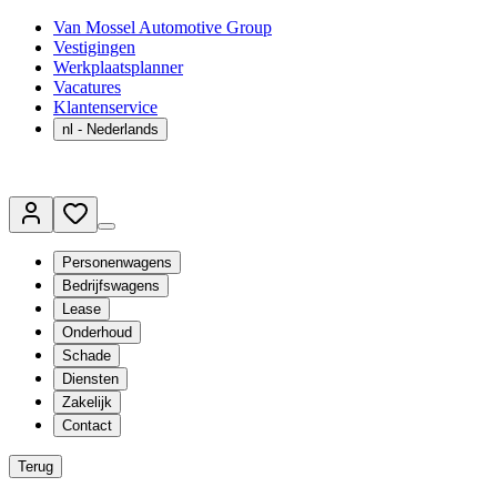
Van Mossel Automotive Group
Vestigingen
Werkplaatsplanner
Vacatures
Klantenservice
nl
- Nederlands
Personenwagens
Bedrijfswagens
Lease
Onderhoud
Schade
Diensten
Zakelijk
Contact
Terug