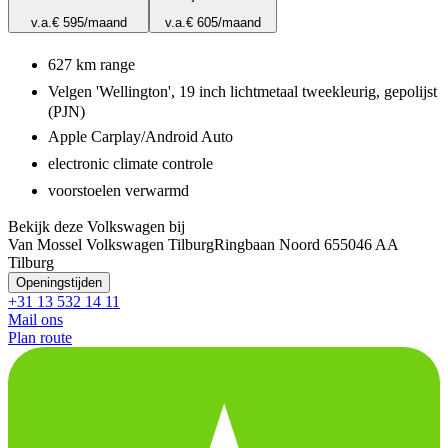
v.a.
€ 595
/maand
v.a.
€ 605
/maand
627 km range
Velgen 'Wellington', 19 inch lichtmetaal tweekleurig, gepolijst
(PJN)
Apple Carplay/Android Auto
electronic climate controle
voorstoelen verwarmd
Bekijk deze Volkswagen bij
Van Mossel Volkswagen Tilburg
Ringbaan Noord 65
5046 AA
Tilburg
Openingstijden
+31 13 532 14 11
Mail ons
Plan route