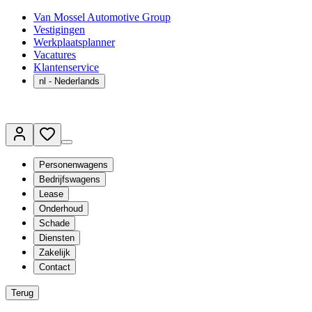
Van Mossel Automotive Group
Vestigingen
Werkplaatsplanner
Vacatures
Klantenservice
nl
- Nederlands
Personenwagens
Bedrijfswagens
Lease
Onderhoud
Schade
Diensten
Zakelijk
Contact
Terug