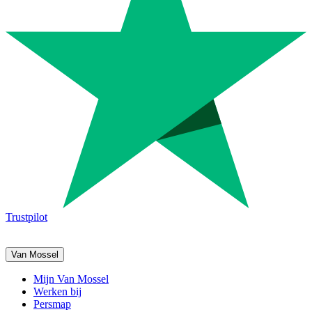
Trustpilot
Van Mossel
Mijn Van Mossel
Werken bij
Persmap