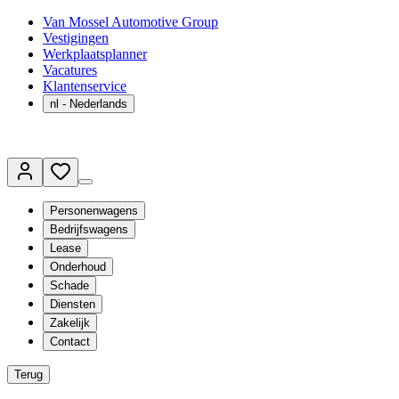
Van Mossel Automotive Group
Vestigingen
Werkplaatsplanner
Vacatures
Klantenservice
nl
- Nederlands
Personenwagens
Bedrijfswagens
Lease
Onderhoud
Schade
Diensten
Zakelijk
Contact
Terug