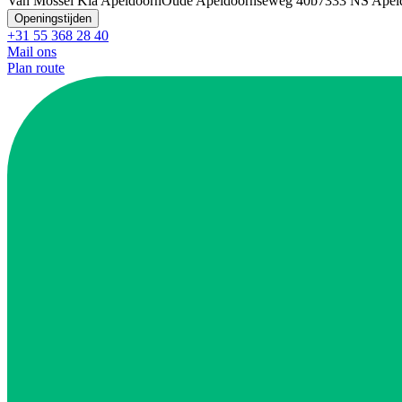
Van Mossel Kia Apeldoorn
Oude Apeldoornseweg 40b
7333 NS Apel
Openingstijden
+31 55 368 28 40
Mail ons
Plan route