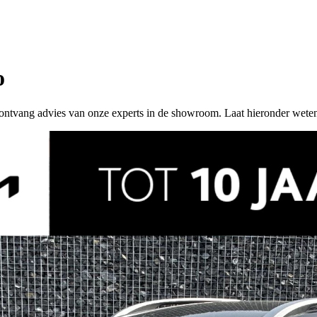
o
 of ontvang advies van onze experts in de showroom. Laat hieronder wete