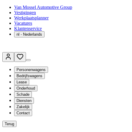
Van Mossel Automotive Group
Vestigingen
Werkplaatsplanner
Vacatures
Klantenservice
nl
- Nederlands
Personenwagens
Bedrijfswagens
Lease
Onderhoud
Schade
Diensten
Zakelijk
Contact
Terug