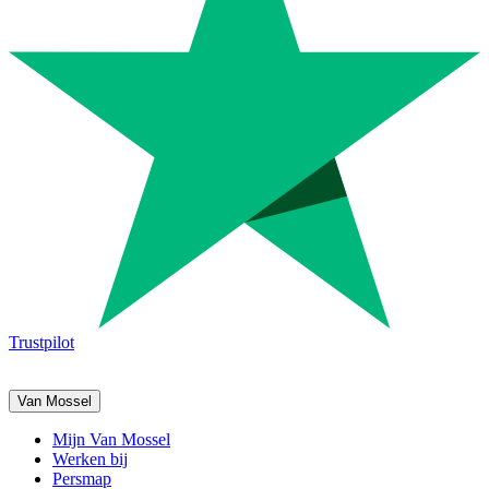
Trustpilot
Van Mossel
Mijn Van Mossel
Werken bij
Persmap